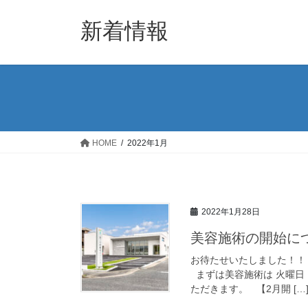
コ
ナ
ン
ビ
新着情報
テ
ゲ
ン
ー
ツ
シ
へ
ョ
ス
ン
キ
に
ッ
移
HOME
2022年1月
プ
動
2022年1月28日
美容施術の開始に
お待たせいたしました！！
まずは美容施術は 火曜日
ただきます。 【2月開 […