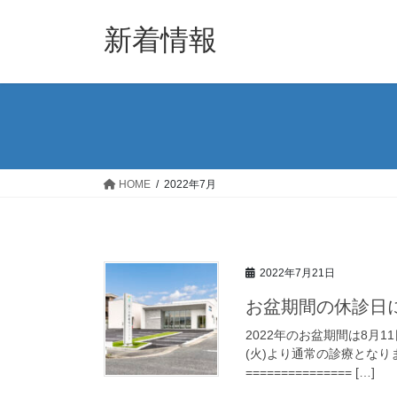
コ
ナ
ン
ビ
新着情報
テ
ゲ
ン
ー
ツ
シ
へ
ョ
ス
ン
キ
に
ッ
移
HOME
2022年7月
プ
動
2022年7月21日
お盆期間の休診日
2022年のお盆期間は8月1
(火)より通常の診療とな
=============== […]